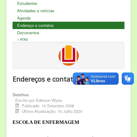
Servidores
Estudantes
Nossos Sites
Atividades e notícias
Agenda
Produção Científica
Endereço e contatos
COVID - 19
Documentos
> ATAS
Endereços e contatos
Detalhes
Escrito por
Ederson Wyse
Publicado: 10 Setembro 2008
Última Atualização: 10 Julho 2024
ESCOLA DE ENFERMAGEM