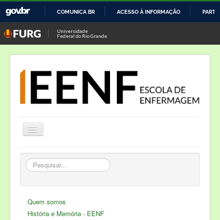
COMUNICA BR
ACESSO À INFORMAÇÃO
PARTI
IR
Universidade
Federal do Rio Grande
PARA
O
CONTEÚDO
Alternar
Navegação
Notícias
Pesquisar...
Cursos
Laboratório de Enfermagem
Quem somos
Semana de Enfermagem
História e Memória - EENF