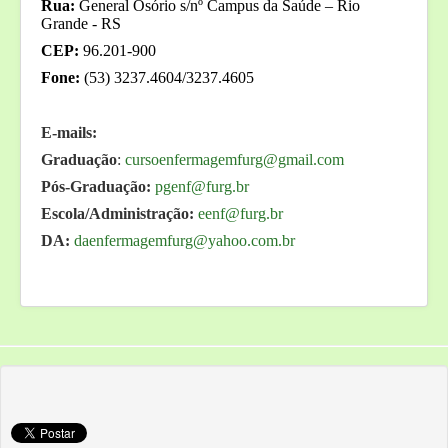
Rua:
General Osório s/nº
Campus da Saúde – Rio
Grande - RS
CEP:
96.201-900
Fone:
(53) 3237.4604/3237.4605
E
-mails:
Graduação
:
cursoenfermagemfurg@gmail.com
Pós-Graduação:
pgenf@furg.br
Escola/Administração:
eenf@furg.br
DA:
daenfermagemfurg@yahoo.com.br