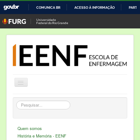
COMUNICA BR
ACESSO À INFORMAÇÃO
PARTI
IR
Universidade
Federal do Rio Grande
PARA
O
CONTEÚDO
Alternar
Navegação
Notícias
Pesquisar...
Cursos
Laboratório de Enfermagem
Quem somos
Semana de Enfermagem
História e Memória - EENF