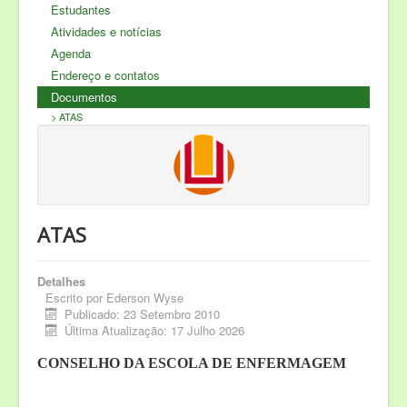
Servidores
Estudantes
Nossos Sites
Atividades e notícias
Agenda
Produção Científica
Endereço e contatos
COVID - 19
Documentos
> ATAS
ATAS
Detalhes
Escrito por
Ederson Wyse
Publicado: 23 Setembro 2010
Última Atualização: 17 Julho 2026
CONSELHO DA ESCOLA DE ENFERMAGEM