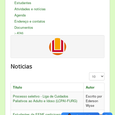
Servidores
Estudantes
Nossos Sites
Atividades e notícias
Agenda
Produção Científica
Endereço e contatos
COVID - 19
Documentos
> ATAS
Noticias
Exibir #
Título
Autor
Processo seletivo - Liga de Cuidados
Escrito por
Paliativos ao Adulto e Idoso (LCPAI-FURG)
Ederson
Wyse
Estudantes da EENF participam de
Escrito por