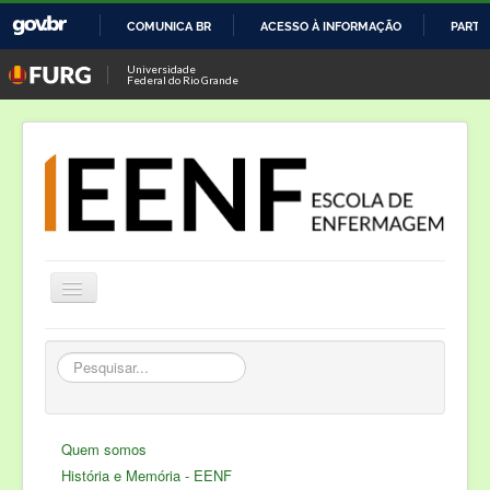
COMUNICA BR
ACESSO À INFORMAÇÃO
PARTI
IR
Universidade
Federal do Rio Grande
PARA
O
CONTEÚDO
Alternar
Navegação
Notícias
Pesquisar...
Cursos
Laboratório de Enfermagem
Quem somos
Semana de Enfermagem
História e Memória - EENF