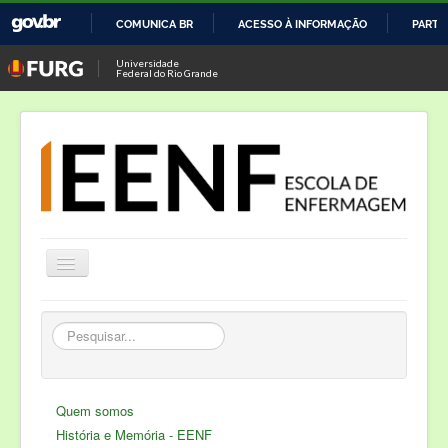
COMUNICA BR
ACESSO À INFORMAÇÃO
PARTI
IR
Universidade
Federal do Rio Grande
PARA
O
CONTEÚDO
Alternar
Navegação
Notícias
Pesquisar...
Cursos
Laboratório de Enfermagem
Quem somos
Semana de Enfermagem
História e Memória - EENF