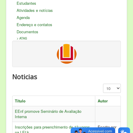
Servidores
Estudantes
Nossos Sites
Atividades e notícias
Agenda
Produção Científica
Endereço e contatos
COVID - 19
Documentos
> ATAS
Noticias
Exibir #
Título
Autor
EEnf promove Seminário de Avaliação
Interna
Inscrições para preenchimento de 12 vagas
Escrito por
na LEUr
Ederson